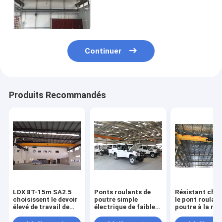
tension 380/440V
Continuer
Produits Recommandés
LDX 8T-15m SA2.5
Ponts roulants de
Résistant choi
choisissent le devoir
poutre simple
le pont roulant
élevé de travail de
électrique de faible
poutre à la ma
ponts roulants de
puissance, grue de
lourde pour de
poutre pour l'usine
déplacement
magasins, mou