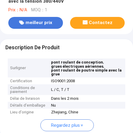
avec la tension 380/440V
Prix：N/A
MOQ：1
meilleur prix
Contactez
Description De Produit
,
pont roulant de conception
,
grues électriques aériennes
Surligner
pont roulant de poutre simple avec la
grue
Certification
ISO9001:2008
Conditions de
L / C, T / T
paiement
Délai de livraison
Dans les 2 mois
Détails d'emballage
Nu
Lieu d'origine
Zhejiang, Chine
Regardez plus