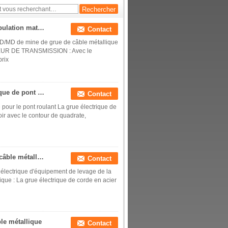
série
Extrayez grue électrique CD 100kg de DM de manipulation matérielle la mini
Contact
CD/MD de mine de grue de câble métallique
UCTEUR DE TRANSMISSION : Avec le
prix
Grue européenne de câble métallique de fil électrique de pont roulant 2 tonnes
Contact
pour le pont roulant La grue électrique de
ir avec le contour de quadrate,
Devoir fonctionnant M4 de vitesse simple grue de câble métallique de 2 tonnes
Contact
l électrique d'équipement de levage de la
rique : La grue électrique de corde en acier
le métallique
Contact