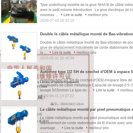
Type underhung modèle de la grue NHA-B de câble métalli
avec le petit volume Introduction : La grue électrique de 
nouveau ...
Lire la suite
meilleur prix
2020-07-02 16:31:10
Double le câble métallique monté de Bas-vibration de pou
grue de déplacement industrielle de corde stationnaire de 
la ...
Lire la suite
meilleur prix
2020-05-31 22:45:39
Automne type 1/2 SH de crochet d'OEM d'espace libre de f
quadruples de câble métallique Capacité de levage 0.5~5
levage 5/15m/min Le type de ...
Lire la suite
meilleur
2020-04-11 13:37:22
Le câble métallique monté par pied pneumatique anti-défl
déplacement de corde stationnaire de fil d'acier avec un
avantage ...
Lire la suite
meilleur prix