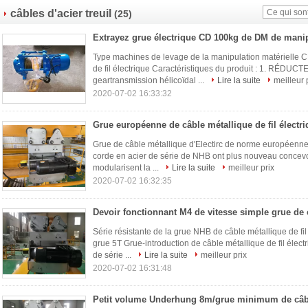
câbles d'acier treuil
(25)
Type machines de levage de la manipulation matérielle 
de fil électrique Caractéristiques du produit : 1. RÉD
geartransmission hélicoïdal ...
Lire la suite
meilleur 
2020-07-02 16:33:32
Grue de câble métallique d'Electirc de norme européenne 
corde en acier de série de NHB ont plus nouveau concevo
modularisent la ...
Lire la suite
meilleur prix
2020-07-02 16:32:35
Série résistante de la grue NHB de câble métallique de fi
grue 5T Grue-introduction de câble métallique de fil élect
de série ...
Lire la suite
meilleur prix
2020-07-02 16:31:48
Petit volume Underhung 8m/grue minimum de câb