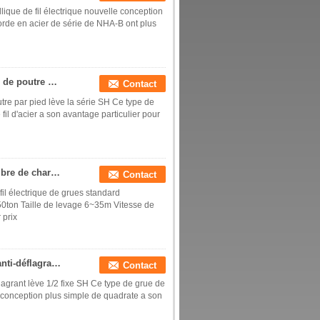
que de fil électrique nouvelle conception
corde en acier de série de NHA-B ont plus
Double le câble métallique monté de Bas-vibration de poutre par pied lève la grue SH d'underhang de série
Contact
tre par pied lève la série SH Ce type de
fil d'acier a son avantage particulier pour
Automne type 1/2 SH de crochet d'OEM à espace libre de chariot de grue standard quadruple de fil électrique
Contact
il électrique de grues standard
0ton Taille de levage 6~35m Vitesse de
 prix
Le câble métallique monté par pied pneumatique anti-déflagrant lève 1/2 fixe SH
Contact
agrant lève 1/2 fixe SH Ce type de grue de
e conception plus simple de quadrate a son