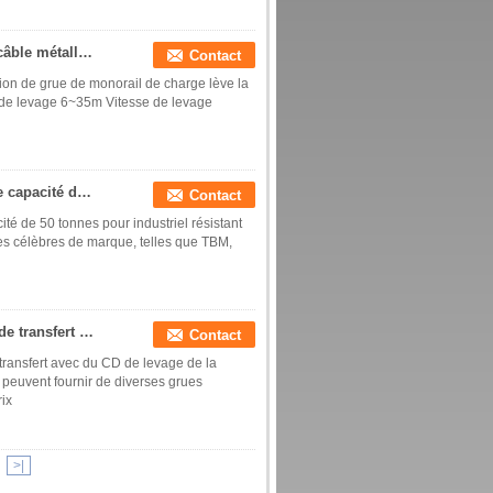
Série CD1 et MD1 électrique à chaînes de grue de câble métallique de conception de grue de monorail de charge
Contact
tion de grue de monorail de charge lève la
 de levage 6~35m Vitesse de levage
0.5 - Grue portative électrique de levage de grue de capacité de 50 tonnes pour industriel résistant
Contact
ité de 50 tonnes pour industriel résistant
s célèbres de marque, telles que TBM,
Grues électriques de câble métallique de voitures de transfert avec du CD de levage de la capacité 0.5~50ton, type de DM
Contact
 transfert avec du CD de levage de la
euvent fournir de diverses grues
rix
>|