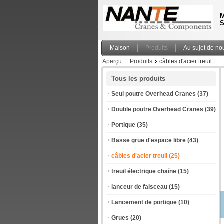
M
S
Maison
Produits
Au sujet de no
Aperçu
Produits
câbles d'acier treuil
Tous les produits
Seul poutre Overhead Cranes
(37)
Double poutre Overhead Cranes
(39)
Portique
(35)
Basse grue d'espace libre
(43)
câbles d'acier treuil
(25)
treuil électrique chaîne
(15)
lanceur de faisceau
(15)
Lancement de portique
(10)
Grues
(20)