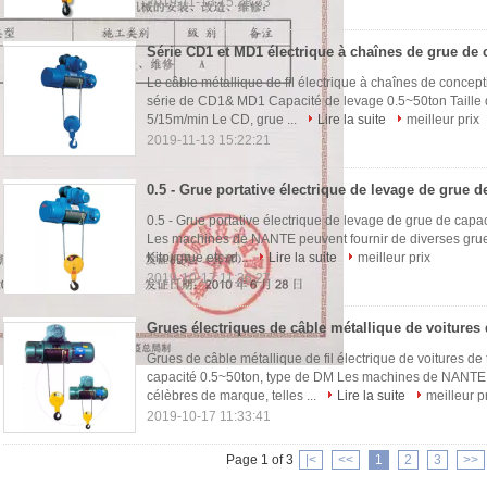
2019-11-13 15:28:33
Le câble métallique de fil électrique à chaînes de concep
série de CD1& MD1 Capacité de levage 0.5~50ton Taille
5/15m/min Le CD, grue ...
Lire la suite
meilleur prix
2019-11-13 15:22:21
0.5 - Grue portative électrique de levage de grue de capac
Les machines de NANTE peuvent fournir de diverses grue
Kito, grue etc. d...
Lire la suite
meilleur prix
2019-10-17 11:36:27
Grues de câble métallique de fil électrique de voitures de
capacité 0.5~50ton, type de DM Les machines de NANTE p
célèbres de marque, telles ...
Lire la suite
meilleur p
2019-10-17 11:33:41
Page 1 of 3
|<
<<
1
2
3
>>