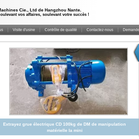
achines Cie., Ltd de Hangzhou Nante.
oulevant vos affaires, soulevant votre succès !
us
Visite d'usine
Contrôle de qualité
Contactez-nous
Demande 
Grue européenne de câble métallique de fil électrique de pont
roulant 2 tonnes