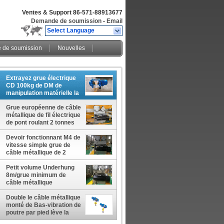
Ventes & Support
86-571-88913677
Demande de soumission
-
Email
Select Language
de soumission
Nouvelles
Extrayez grue électrique
CD 100kg de DM de
manipulation matérielle la
mini
Grue européenne de câble
métallique de fil électrique
de pont roulant 2 tonnes
Devoir fonctionnant M4 de
vitesse simple grue de
câble métallique de 2
tonnes
Petit volume Underhung
8m/grue minimum de
câble métallique
Double le câble métallique
monté de Bas-vibration de
poutre par pied lève la
grue SH d'underhang de