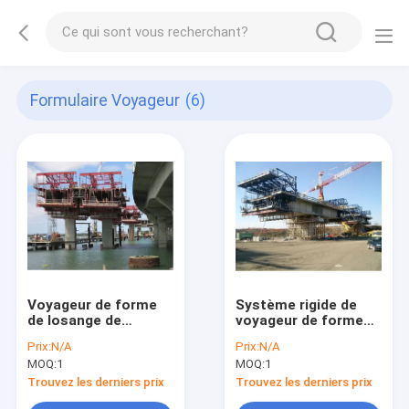
Formulaire Voyageur
(6)
Voyageur de forme
Système rigide de
de losange de
voyageur de forme
système de voyageur
de botte de coffrage
Prix:
N/A
Prix:
N/A
d'imprimé spécial de
de voyageur de
MOQ:
1
MOQ:
1
constructeur de pont
forme de norme
de losange
internationale
Trouvez les derniers prix
Trouvez les derniers prix