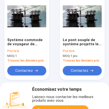
Système commode
Le pont souple de
de voyageur de
système projette le
forme d'OEM
voyageur de forme
Prix:
N/A
Prix:
N/A
d'Assemblée pour la
de losange d'OIN de
MOQ:
1
MOQ:
1 jeu
construction en
voyageur de forme
porte-à-faux libre
Trouvez les derniers prix
Trouvez les derniers prix
Contactez
Contactez
Économisez votre temps
Laissez-nous contacter les meilleurs
produits avec vous.