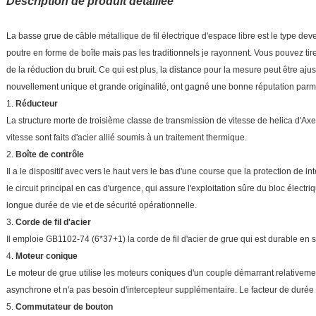
Description de produit détaillée
La basse grue de câble métallique de fil électrique d'espace libre est le type de
poutre en forme de boîte mais pas les traditionnels je rayonnent. Vous pouvez tir
de la réduction du bruit. Ce qui est plus, la distance pour la mesure peut être aju
nouvellement unique et grande originalité, ont gagné une bonne réputation parmi d
1.
Réducteur
La structure morte de troisième classe de transmission de vitesse de helica d'Axel 
vitesse sont faits d'acier allié soumis à un traitement thermique.
2.
Boîte de contrôle
Il a le dispositif avec vers le haut vers le bas d'une course que la protection de 
le circuit principal en cas d'urgence, qui assure l'exploitation sûre du bloc électr
longue durée de vie et de sécurité opérationnelle.
3.
Corde de fil d'acier
Il emploie GB1102-74 (6*37+1) la corde de fil d'acier de grue qui est durable en s
4.
Moteur conique
Le moteur de grue utilise les moteurs coniques d'un couple démarrant relativement
asynchrone et n'a pas besoin d'intercepteur supplémentaire. Le facteur de durée
5.
Commutateur de bouton