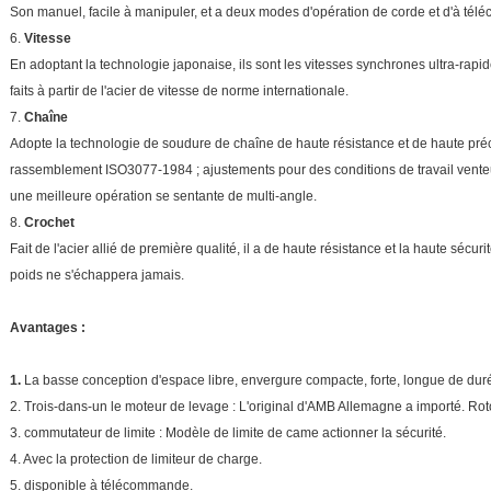
Son manuel, facile à manipuler, et a deux modes d'opération de corde et d'à tél
6.
Vitesse
En adoptant la technologie japonaise, ils sont les vitesses synchrones ultra-rap
faits à partir de l'acier de vitesse de norme internationale.
7.
Chaîne
Adopte la technologie de soudure de chaîne de haute résistance et de haute préc
rassemblement ISO3077-1984 ; ajustements pour des conditions de travail vente
une meilleure opération se sentante de multi-angle.
8.
Crochet
Fait de l'acier allié de première qualité, il a de haute résistance et la haute sécuri
poids ne s'échappera jamais.
Avantages :
1.
La basse conception d'espace libre, envergure compacte, forte, longue de dur
2. Trois-dans-un le moteur de levage : L'original d'AMB Allemagne a importé. Rotor
3. commutateur de limite : Modèle de limite de came actionner la sécurité.
4. Avec la protection de limiteur de charge.
5. disponible à télécommande.