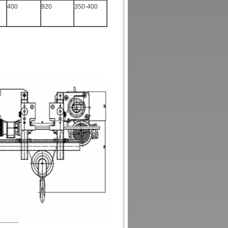
400
920
350-400