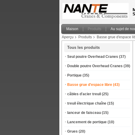
M
S
Maison
Produits
Au sujet de no
Aperçu
Produits
Basse grue d'espace li
Tous les produits
Seul poutre Overhead Cranes
(37)
Double poutre Overhead Cranes
(39)
Portique
(35)
Basse grue d'espace libre
(43)
câbles d'acier treuil
(25)
treuil électrique chaîne
(15)
lanceur de faisceau
(15)
Lancement de portique
(10)
Grues
(20)