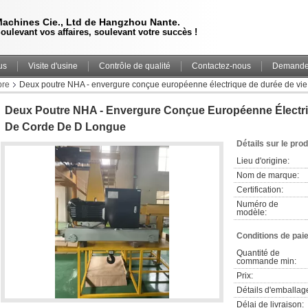
achines Cie., Ltd de Hangzhou Nante.
oulevant vos affaires, soulevant votre succès !
us
Visite d'usine
Contrôle de qualité
Contactez-nous
Demande 
bre
Deux poutre NHA - envergure conçue européenne électrique de durée de vie
Deux Poutre NHA - Envergure Conçue Européenne Électri
De Corde De D Longue
Détails sur le prod
Lieu d'origine:
Nom de marque:
Certification:
Numéro de 
modèle:
Conditions de pai
Quantité de 
commande min:
Prix:
Détails d'emballag
Délai de livraison: