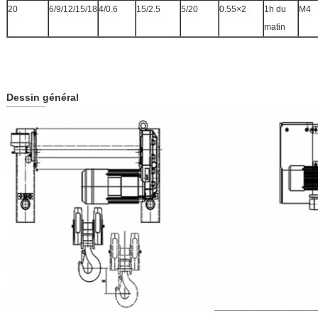
20
6/9/12/15/18
4/0.6
15/2.5
5/20
0.55×2
1h du
M4
matin
Dessin général