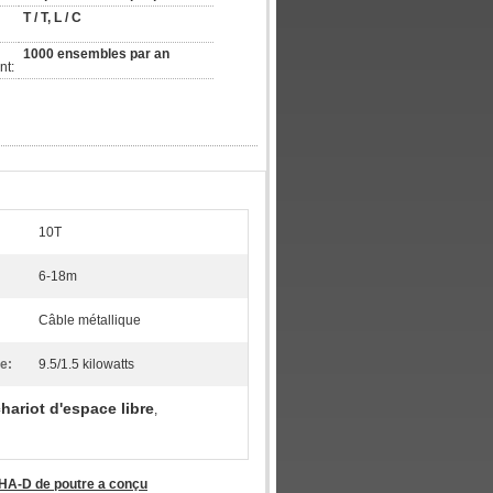
T / T, L / C
1000 ensembles par an
nt:
10T
6-18m
Câble métallique
e:
9.5/1.5 kilowatts
hariot d'espace libre
,
 NHA-D de poutre a conçu