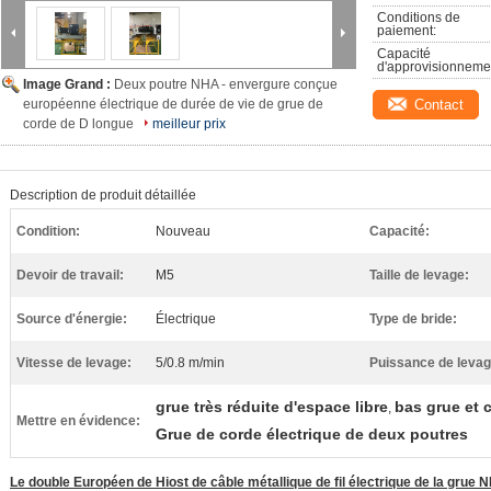
Conditions de 
paiement:
Capacité 
d'approvisionneme
Image Grand :
Deux poutre NHA - envergure conçue
européenne électrique de durée de vie de grue de
Contact
corde de D longue
meilleur prix
Description de produit détaillée
Condition:
Nouveau
Capacité:
Devoir de travail:
M5
Taille de levage:
Source d'énergie:
Électrique
Type de bride:
Vitesse de levage:
5/0.8 m/min
Puissance de levag
grue très réduite d'espace libre
bas grue et c
,
Mettre en évidence:
Grue de corde électrique de deux poutres
Le double Européen de Hiost de câble métallique de fil électrique de la grue