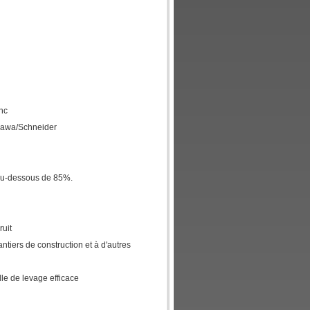
inc
skawa/Schneider
e au-dessous de 85%.
ruit
ntiers de construction et à d'autres
ille de levage efficace