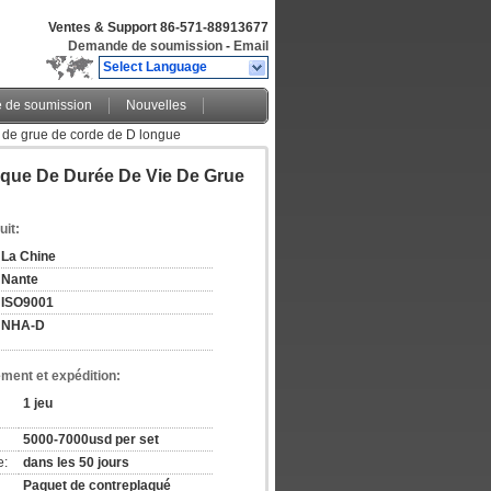
Ventes & Support
86-571-88913677
Demande de soumission
-
Email
Select Language
de soumission
Nouvelles
 de grue de corde de D longue
que De Durée De Vie De Grue
uit:
La Chine
Nante
ISO9001
NHA-D
ement et expédition:
1 jeu
5000-7000usd per set
e:
dans les 50 jours
Paquet de contreplaqué