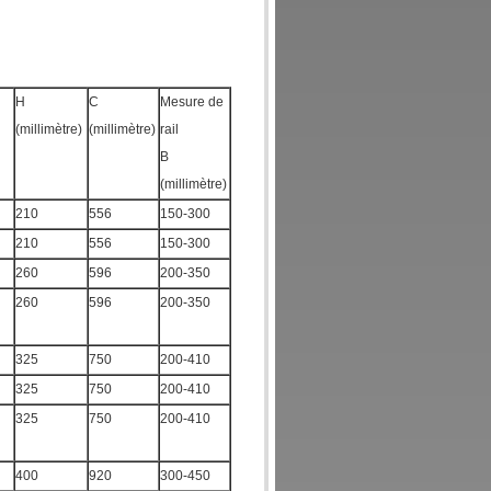
H
C
Mesure de
(millimètre)
(millimètre)
rail
B
(millimètre)
210
556
150-300
210
556
150-300
260
596
200-350
260
596
200-350
325
750
200-410
325
750
200-410
325
750
200-410
400
920
300-450