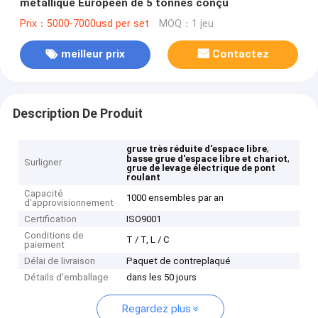
métallique Européen de 5 tonnes conçu
Prix：5000-7000usd per set
MOQ：1 jeu
meilleur prix
Contactez
Description De Produit
,
grue très réduite d'espace libre
,
basse grue d'espace libre et chariot
Surligner
grue de levage électrique de pont
roulant
Capacité
1000 ensembles par an
d'approvisionnement
Certification
ISO9001
Conditions de
T / T, L / C
paiement
Délai de livraison
Paquet de contreplaqué
Détails d'emballage
dans les 50 jours
Regardez plus