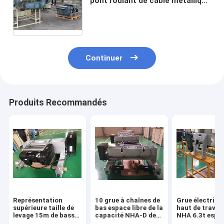
pont roulant de câble métallique
Européen de 5 tonnes conçu
Continuer
Produits Recommandés
Représentation
10 grue à chaînes de
Grue électriqu
supérieure taille de
bas espace libre de la
haut de travail
levage 15m de basse
capacité NHA-D de
NHA 6.3t espa
grue d'espace libre
tonne pour la double
libre de devoir