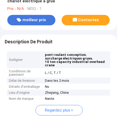
chariot électrique à grue
Prix：N/A
MOQ：1
meilleur prix
Contactez
Description De Produit
,
pont roulant conception
,
surcharge électriques grues
Surligner
10 ton capacity industrial overhead
crane
Conditions de
L / C, T / T
paiement
Délai de livraison
Dans les 2 mois
Détails d'emballage
Nu
Lieu d'origine
Zhejiang, Chine
Nom de marque
Nante
Regardez plus