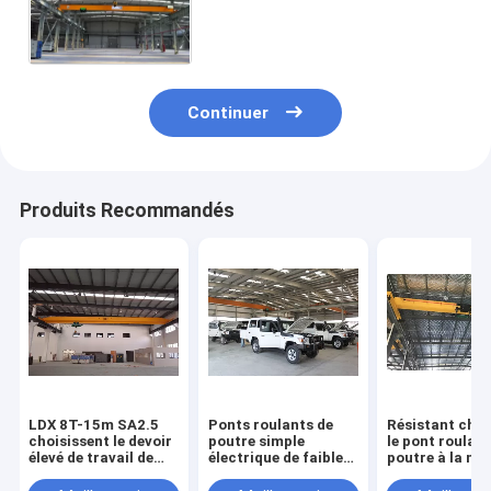
chariot électrique à grue
Continuer
Produits Recommandés
LDX 8T-15m SA2.5
Ponts roulants de
Résistant choi
choisissent le devoir
poutre simple
le pont roulant
élevé de travail de
électrique de faible
poutre à la ma
ponts roulants de
puissance, grue de
lourde pour de
poutre pour l'usine
déplacement
magasins, mou