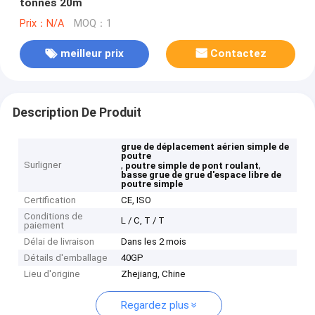
tonnes 20m
Prix：N/A
MOQ：1
meilleur prix
Contactez
Description De Produit
grue de déplacement aérien simple de
poutre
Surligner
,
,
poutre simple de pont roulant
basse grue de grue d'espace libre de
poutre simple
Certification
CE, ISO
Conditions de
L / C, T / T
paiement
Délai de livraison
Dans les 2 mois
Détails d'emballage
40GP
Lieu d'origine
Zhejiang, Chine
Regardez plus