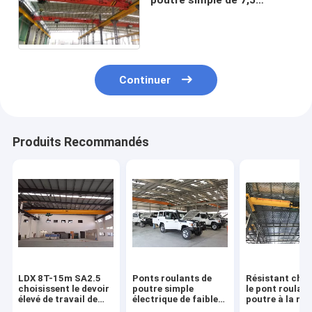
tonnes 20m
Continuer
Produits Recommandés
LDX 8T-15m SA2.5
Ponts roulants de
Résistant choi
choisissent le devoir
poutre simple
le pont roulant
élevé de travail de
électrique de faible
poutre à la ma
ponts roulants de
puissance, grue de
lourde pour de