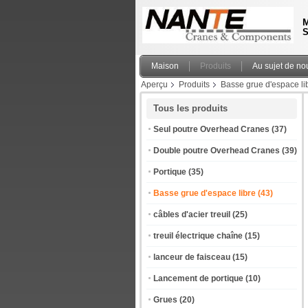
M
S
Maison
Produits
Au sujet de no
Aperçu
Produits
Basse grue d'espace li
Tous les produits
Seul poutre Overhead Cranes
(37)
Double poutre Overhead Cranes
(39)
Portique
(35)
Basse grue d'espace libre
(43)
câbles d'acier treuil
(25)
treuil électrique chaîne
(15)
lanceur de faisceau
(15)
Lancement de portique
(10)
Grues
(20)