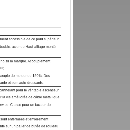
ment accessible de ce pont supérieur.
doublé. acier de Haut-alliage monté
 choisir la marque. Accouplement
ur,
n couple de moteur de 150%. Des
iante et sont auto-dressants.
cannelant pour le véritable ascenseur
r la vie améliorée de câble métallique.
service. Classé pour un facteur de
 sont enfermées et entièrement
nté sur un palier de butée de rouleau