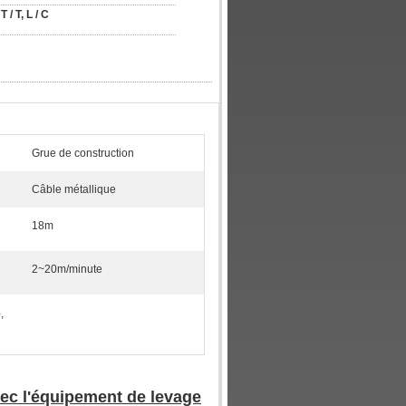
T / T, L / C
Grue de construction
Câble métallique
18m
2~20m/minute
e
,
avec l'équipement de levage