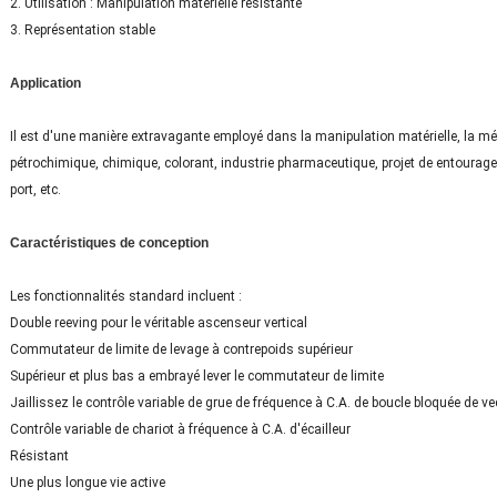
2. Utilisation : Manipulation matérielle résistante
3. Représentation stable
Application
Il est d'une manière extravagante employé dans la manipulation matérielle, la métall
pétrochimique, chimique, colorant, industrie pharmaceutique, projet de entourage 
port, etc.
Caractéristiques de conception
Les fonctionnalités standard incluent :
Double reeving pour le véritable ascenseur vertical
Commutateur de limite de levage à contrepoids supérieur
Supérieur et plus bas a embrayé lever le commutateur de limite
Jaillissez le contrôle variable de grue de fréquence à C.A. de boucle bloquée de ve
Contrôle variable de chariot à fréquence à C.A. d'écailleur
Résistant
Une plus longue vie active