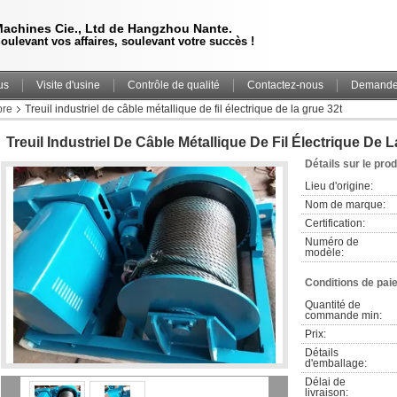
achines Cie., Ltd de Hangzhou Nante.
oulevant vos affaires, soulevant votre succès !
us
Visite d'usine
Contrôle de qualité
Contactez-nous
Demande 
bre
Treuil industriel de câble métallique de fil électrique de la grue 32t
Treuil Industriel De Câble Métallique De Fil Électrique De 
Détails sur le prod
Lieu d'origine:
Nom de marque:
Certification:
Numéro de 
modèle:
Conditions de pai
Quantité de 
commande min:
Prix:
Détails 
d'emballage:
Délai de 
livraison: