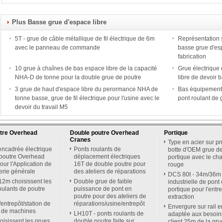
Plus Basse grue d'espace libre
5T - grue de câble métallique de fil électrique de 6m
Représentation 
avec le panneau de commande
basse grue d'esp
fabrication
10 grue à chaînes de bas espace libre de la capacité
Grue électrique 
NHA-D de tonne pour la double grue de poutre
libre de devoir b
3 grue de haut d'espace libre du perormance NHA de
Bas équipement 
tonne basse, grue de fil électrique pour l'usine avec le
pont roulant de 
devoir du travail M5
utre Overhead
Double poutre Overhead
Portique
Cranes
Type en acier sur p
ncadrée électrique
Ponts roulants de
botte d'OEM grue d
 poutre Overhead
déplacement électriques
portique avec le cha
our l'Application de
16T de double poutre pour
rouge
ierie générale
des ateliers de réparations
DCS 80t - 34m/36m
2m choisissent les
Double grue de faible
industrielle de pont 
oulants de poutre
puissance de pont en
portique pour l'entr
poutre pour des ateliers de
extraction
r/entrepôt/station de
réparations/usine/entrepôt
Envergure sur rail e
x de machines
LH10T - ponts roulants de
adaptée aux besoin
oisissent les grues
double poutre faite sur
client 25m de la gr