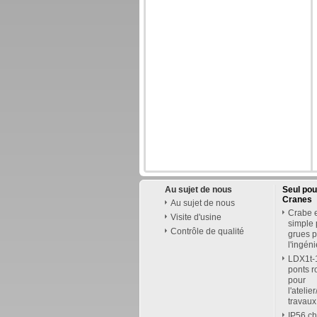
Au sujet de nous
Seul po
Cranes
Au sujet de nous
Crabe e
Visite d'usine
simple
Contrôle de qualité
grues p
l'ingén
LDX1t-1
ponts r
pour
l'atelie
travau
IP56 ch