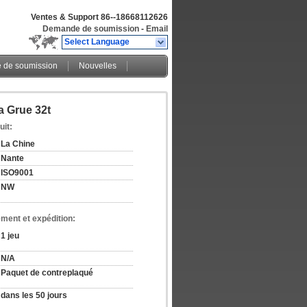
Ventes & Support
86--18668112626
Demande de soumission
-
Email
Select Language
de soumission
Nouvelles
La Grue 32t
uit:
La Chine
Nante
ISO9001
NW
ement et expédition:
1 jeu
N/A
Paquet de contreplaqué
dans les 50 jours