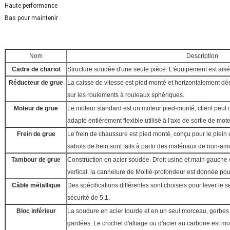
Haute performance
Bas pour maintenir
Nom
Description
Cadre de chariot
Structure soudée d'une seule pièce. L'équipement est aisé
Réducteur de grue
La caisse de vitesse est pied monté et horizontalement dé
sur les roulements à rouleaux sphériques.
Moteur de grue
Le moteur standard est un moteur pied-monté, client peut
adapté entièrement flexible utilisé à l'axe de sortie de mote
Frein de grue
Le frein de chaussure est pied monté, conçu pour le plei
sabots de frein sont faits à partir des matériaux de non-am
Tambour de grue
Construction en acier soudée. Droit usiné et main gauche 
vertical. la cannelure de Moitié-profondeur est donnée pou
Câble métallique
Des spécifications différentes sont choisies pour lever le 
sécurité de 5:1.
Bloc inférieur
La soudure en acier lourde et en un seul morceau, gerbes
gardées. Le crochet d'alliage ou d'acier au carbone est mo