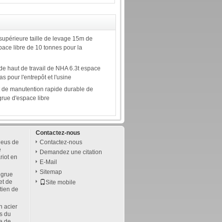
supérieure taille de levage 15m de
ace libre de 10 tonnes pour la
de haut de travail de NHA 6.3t espace
as pour l'entrepôt et l'usine
de manutention rapide durable de
grue d'espace libre
Contactez-nous
neus de
Contactez-nous
e
Demandez une citation
riot en
E-Mail
Sitemap
 grue
et de
Site mobile
etien de
n acier
s du
ue de