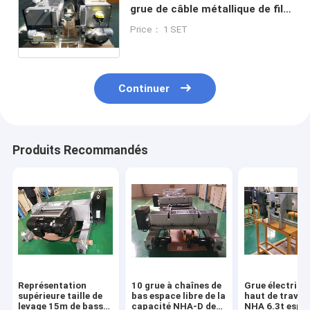
grue de câble métallique de fil
électrique de 20 tonnes
Price： 1 SET
Continuer
Produits Recommandés
Représentation
10 grue à chaînes de
Grue électriqu
supérieure taille de
bas espace libre de la
haut de travail
levage 15m de basse
capacité NHA-D de
NHA 6.3t espa