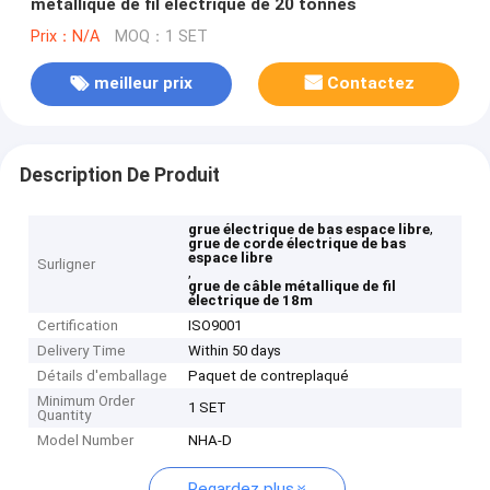
métallique de fil électrique de 20 tonnes
Prix：N/A
MOQ：1 SET
meilleur prix
Contactez
Description De Produit
,
grue électrique de bas espace libre
grue de corde électrique de bas
espace libre
Surligner
,
grue de câble métallique de fil
électrique de 18m
Certification
ISO9001
Delivery Time
Within 50 days
Détails d'emballage
Paquet de contreplaqué
Minimum Order
1 SET
Quantity
Model Number
NHA-D
Regardez plus