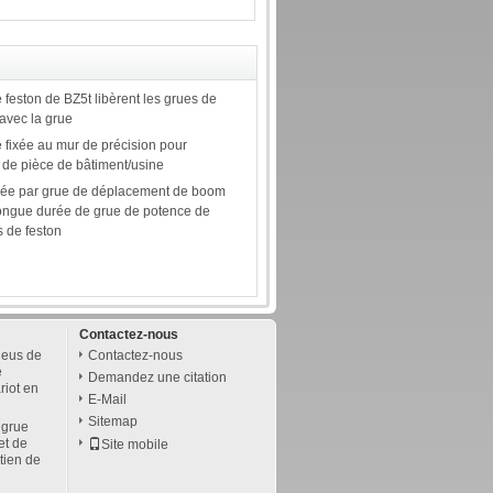
feston de BZ5t libèrent les grues de
avec la grue
 fixée au mur de précision pour
us de pièce de bâtiment/usine
sée par grue de déplacement de boom
ongue durée de grue de potence de
 de feston
Contactez-nous
neus de
Contactez-nous
e
Demandez une citation
riot en
E-Mail
Sitemap
 grue
et de
Site mobile
etien de