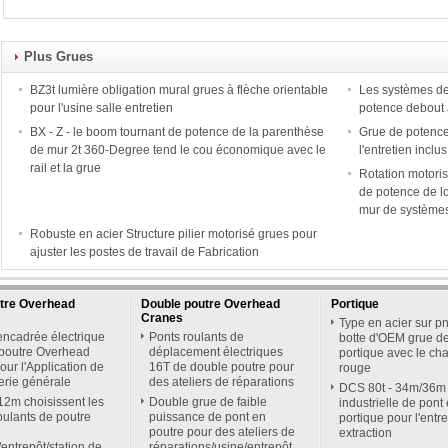
Plus Grues
BZ3t lumière obligation mural grues à flèche orientable
Les systèmes de 
pour l'usine salle entretien
potence debout 
BX - Z - le boom tournant de potence de la parenthèse
Grue de potence
de mur 2t 360-Degree tend le cou économique avec le
l'entretien incl
rail et la grue
Rotation motori
de potence de l
mur de systèmes
Robuste en acier Structure pilier motorisé grues pour
ajuster les postes de travail de Fabrication
utre Overhead
Double poutre Overhead
Portique
Cranes
Type en acier sur p
ncadrée électrique
Ponts roulants de
botte d'OEM grue d
 poutre Overhead
déplacement électriques
portique avec le cha
our l'Application de
16T de double poutre pour
rouge
ierie générale
des ateliers de réparations
DCS 80t - 34m/36m
2m choisissent les
Double grue de faible
industrielle de pont 
oulants de poutre
puissance de pont en
portique pour l'entr
poutre pour des ateliers de
extraction
r/entrepôt/station de
réparations/usine/entrepôt