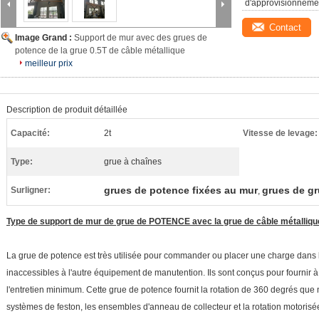
d'approvisionneme
Contact
Image Grand :
Support de mur avec des grues de
potence de la grue 0.5T de câble métallique
meilleur prix
Description de produit détaillée
Capacité:
2t
Vitesse de levage:
Type:
grue à chaînes
grues de potence fixées au mur
grues de g
Surligner:
,
Type de support de mur de grue de POTENCE avec la grue de câble métalliqu
La grue de potence est très utilisée pour commander ou placer une charge dans 
inaccessibles à l'autre équipement de manutention. Ils sont conçus pour fournir à
l'entretien minimum. Cette grue de potence fournit la rotation de 360 degrés que 
systèmes de feston, les ensembles d'anneau de collecteur et la rotation motorisé