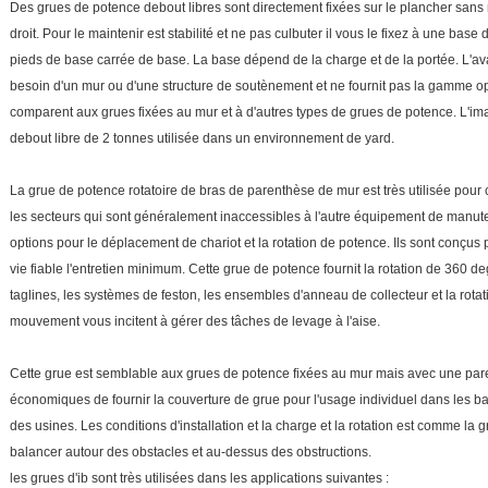
Des grues de potence debout libres sont directement fixées sur le plancher sans 
droit. Pour le maintenir est stabilité et ne pas culbuter il vous le fixez à une base
pieds de base carrée de base. La base dépend de la charge et de la portée. L'ava
besoin d'un mur ou d'une structure de soutènement et ne fournit pas la gamme opt
comparent aux grues fixées au mur et à d'autres types de grues de potence. L'i
debout libre de 2 tonnes utilisée dans un environnement de yard.
La grue de potence rotatoire de bras de parenthèse de mur est très utilisée po
les secteurs qui sont généralement inaccessibles à l'autre équipement de manu
options pour le déplacement de chariot et la rotation de potence. Ils sont conçus 
vie fiable l'entretien minimum. Cette grue de potence fournit la rotation de 360 
taglines, les systèmes de feston, les ensembles d'anneau de collecteur et la rot
mouvement vous incitent à gérer des tâches de levage à l'aise.
Cette grue est semblable aux grues de potence fixées au mur mais avec une pare
économiques de fournir la couverture de grue pour l'usage individuel dans les b
des usines. Les conditions d'installation et la charge et la rotation est comme la 
balancer autour des obstacles et au-dessus des obstructions.
les grues d'ib sont très utilisées dans les applications suivantes :