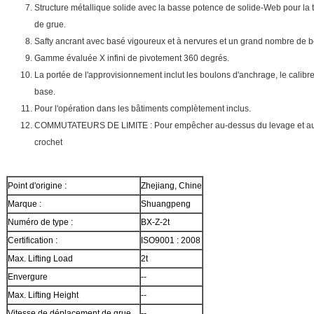
Structure métallique solide avec la basse potence de solide-Web pour la ta
de grue.
Safty ancrant avec basé vigoureux et à nervures et un grand nombre de 
Gamme évaluée X infini de pivotement 360 degrés.
La portée de l'approvisionnement inclut les boulons d'anchrage, le calibre
base.
Pour l'opération dans les bâtiments complètement inclus.
COMMUTATEURS DE LIMITE : Pour empêcher au-dessus du levage et au-
crochet
Point d'origine :
Zhejiang, Chine
Marque :
Shuangpeng
Numéro de type :
BX-Z-2t
Certification :
ISO9001 : 2008
Max. Lifting Load
2t
Envergure
--
Max. Lifting Height
--
Vitesse de déplacement de grue
--