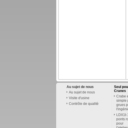
Au sujet de nous
Seul po
Cranes
Au sujet de nous
Crabe e
Visite d'usine
simple
Contrôle de qualité
grues p
l'ingén
LDX1t-1
ponts r
pour
l'atelie