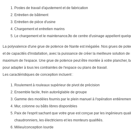
Postes de travail d'ajustement et de fabrication
Entretien de bâtiment
Entretien de pièce d'usine
Chargement et entretien marins
Le chargement et le maintenanceJto de centre d'usinage appellent quelq
La polyvalence d'une grue de potence de Nante est inégalée. Nos grues de pot
et de capacités d'installation, avec la puissance de créer la meilleure solution de 
maximum de l'espace. Une grue de potence peut être montée à votre plancher, base
pour adapter à tous les contraintes de l'espace ou plans de travail.
Les caractéristiques de conception incluent :
Roulement à rouleaux supérieur de pivot de précision
Ensemble facile, frein autoréglable de groupe
Gamme des modèles fournis par le plein manuel à l'opération entièremen
Mur, colonne ou bâtis libres disponibles
Paix de l'esprit sachant que votre grue est conçue par les ingénieurs quali
chaudronniers, les électriciens et les monteurs qualifiés.
Milieu/conception lourde