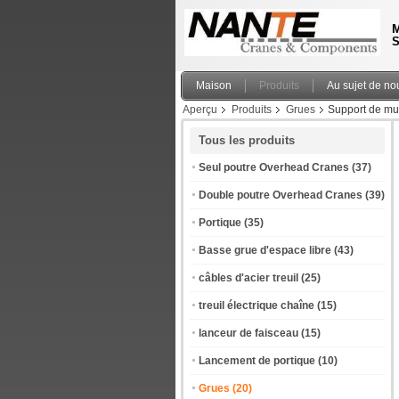
M
S
Maison
Produits
Au sujet de no
Aperçu
Produits
Grues
Support de mur
Tous les produits
Seul poutre Overhead Cranes
(37)
Double poutre Overhead Cranes
(39)
Portique
(35)
Basse grue d'espace libre
(43)
câbles d'acier treuil
(25)
treuil électrique chaîne
(15)
lanceur de faisceau
(15)
Lancement de portique
(10)
Grues
(20)