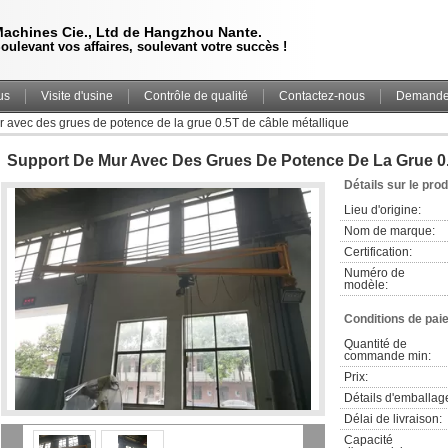
achines Cie., Ltd de Hangzhou Nante.
oulevant vos affaires, soulevant votre succès !
us
Visite d'usine
Contrôle de qualité
Contactez-nous
Demande 
 avec des grues de potence de la grue 0.5T de câble métallique
Support De Mur Avec Des Grues De Potence De La Grue 0.
Détails sur le prod
Lieu d'origine:
Nom de marque:
Certification:
Numéro de 
modèle:
Conditions de pai
Quantité de 
commande min:
Prix:
Détails d'emballag
Délai de livraison:
Capacité 