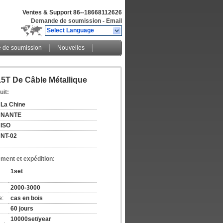
Ventes & Support
86--18668112626
Demande de soumission
-
Email
Select Language
de soumission
Nouvelles
5T De Câble Métallique
uit:
La Chine
NANTE
ISO
NT-02
ement et expédition:
1set
2000-3000
e:
cas en bois
60 jours
10000set/year