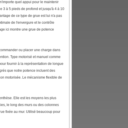
n'importe quel appui pour le maintenir
 de 3 à 5 pieds de profond et jusqu'à 4 à 10
ntage de ce type de grue est lui n'a pas
imale de l'envergure et le contrôle
mage ici montre une grue de potence
ur commander ou placer une charge dans
tention. Type motorisé et manuel comme
pour fournir à la représentation de longue
degrés que notre potence incluent des
ation motorisée. Le mécanisme flexible de
nthèse. Elle est les moyens les plus
aies, le long des murs ou des colonnes
grue fixée au mur. Utilisé beaucoup pour