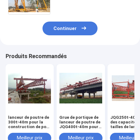
Continuer
Produits Recommandés
lanceur de poutre de
Grue de portique de
JQG250t-40m 
300t-40m pour la
lanceur de poutre de
des capacités 
construction de pont
JQG400t-40m pour
tailles de lan
en Inde
le pont et la route
diverses pour 
Meilleur prix
Meilleur prix
Meilleur p