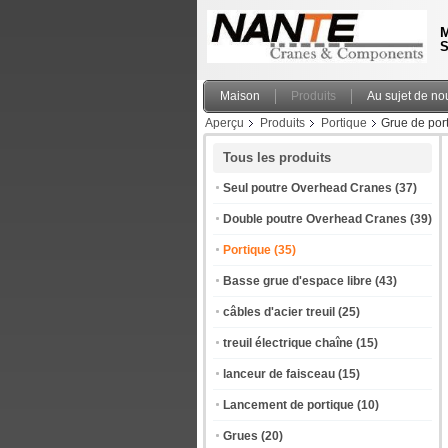
M
S
Maison
Produits
Au sujet de no
Aperçu
Produits
Portique
Grue de port
Tous les produits
Seul poutre Overhead Cranes
(37)
Double poutre Overhead Cranes
(39)
Portique
(35)
Basse grue d'espace libre
(43)
câbles d'acier treuil
(25)
treuil électrique chaîne
(15)
lanceur de faisceau
(15)
Lancement de portique
(10)
Grues
(20)