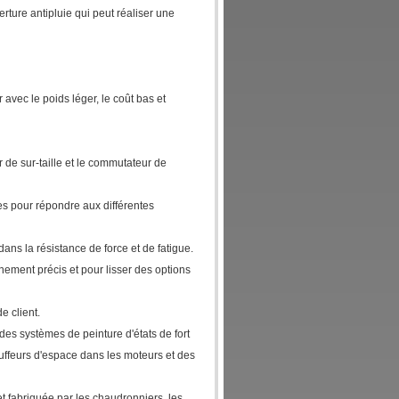
rture antipluie qui peut réaliser une
 avec le poids léger, le coût bas et
r de sur-taille et le commutateur de
es pour répondre aux différentes
ans la résistance de force et de fatigue.
gnement précis et pour lisser des options
e client.
es systèmes de peinture d'états de fort
uffeurs d'espace dans les moteurs et des
et fabriquée par les chaudronniers, les