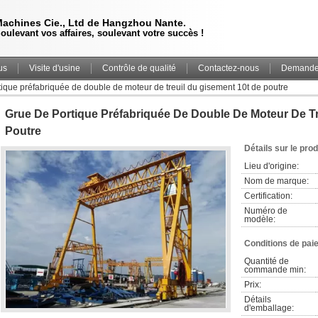
achines Cie., Ltd de Hangzhou Nante.
oulevant vos affaires, soulevant votre succès !
us
Visite d'usine
Contrôle de qualité
Contactez-nous
Demande 
ique préfabriquée de double de moteur de treuil du gisement 10t de poutre
Grue De Portique Préfabriquée De Double De Moteur De Tr
Poutre
Détails sur le prod
Lieu d'origine:
Nom de marque:
Certification:
Numéro de 
modèle:
Conditions de pai
Quantité de 
commande min:
Prix:
Détails 
d'emballage: