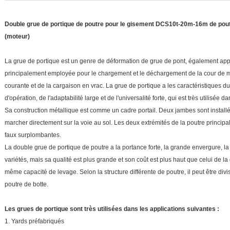
Double grue de portique de poutre pour le gisement DCS10t-20m-16m de poutr
(moteur)
La grue de portique est un genre de déformation de grue de pont, également appe
principalement employée pour le chargement et le déchargement de la cour de m
courante et de la cargaison en vrac. La grue de portique a les caractéristiques du 
d'opération, de l'adaptabilité large et de l'universalité forte, qui est très utilisée da
Sa construction métallique est comme un cadre portail. Deux jambes sont installé
marcher directement sur la voie au sol. Les deux extrémités de la poutre principa
faux surplombantes.
La double grue de portique de poutre a la portance forte, la grande envergure, l
variétés, mais sa qualité est plus grande et son coût est plus haut que celui de l
même capacité de levage. Selon la structure différente de poutre, il peut être divi
poutre de botte.
Les grues de portique sont très utilisées dans les applications suivantes :
1.
Yards préfabriqués