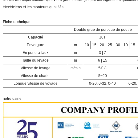
électriciens et les monteurs qualifiés.
Fiche technique :
Double grue de portique de poutre
Capacité
10T
Envergure
m
10
15
20
25
30
10
15
En porte-à-faux
m
3 | 7
Taille du levage
m
6 | 15
Vitesse de levage
m/min
5/0.8
Vitesse de chariot
5~20
Longue vitesse de voyage
0-20, 0-32, 0-40
0-20,
notre usine