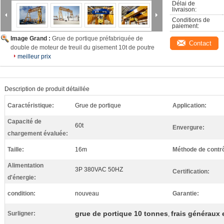
Délai de 
livraison:
Conditions de 
paiement:
Image Grand :
Grue de portique préfabriquée de
Contact
double de moteur de treuil du gisement 10t de poutre
meilleur prix
Description de produit détaillée
Caractéristique:
Grue de portique
Application:
Capacité de
60t
Envergure:
chargement évaluée:
Taille:
16m
Méthode de contrô
Alimentation
3P 380VAC 50HZ
Certification:
d'énergie:
condition:
nouveau
Garantie:
grue de portique 10 tonnes
frais généraux 
Surligner:
,