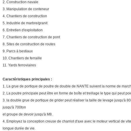
2.
Construction navale
3.
Manipulation de conteneur
4.
Chantiers de construction
5.
Industrie de marbre/granit
6.
Entretien d'exploitation
7.
Chantiers de construction de pont
8.
Sites de construction de routes
9.
Parcs à bestiaux
10.
Chantiers de ferraille
11.
Yards ferroviaires
Caractéristiques principales :
1.
La grue de portique de poutre de double de NANTE suivent la norme de marc
2. La poutre principale peut être en forme de boîte et treillage le type qui peut po
3. la double grue de portique de grider peut réaliser la taille de levage jusqu'à 
jusqu'à 700ton
et groupe de devoir jusqu'à M8.
4. Employez la conception creuse de charriot d'axe avec le moteur vertical de vit
longue durée de vie.