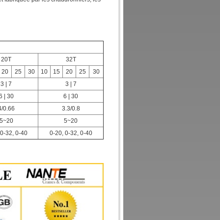
20T
32T
20
25
30
10
15
20
25
30
3 | 7
3 | 7
6 | 30
6 | 30
4/0.66
3.3/0.8
5~20
5~20
 0-32, 0-40
0-20, 0-32, 0-40