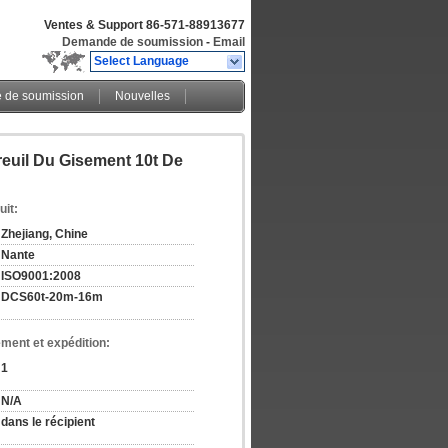
Ventes & Support
86-571-88913677
Demande de soumission
-
Email
Select Language
de soumission
Nouvelles
euil Du Gisement 10t De
uit:
Zhejiang, Chine
Nante
ISO9001:2008
DCS60t-20m-16m
ement et expédition:
1
N/A
dans le récipient