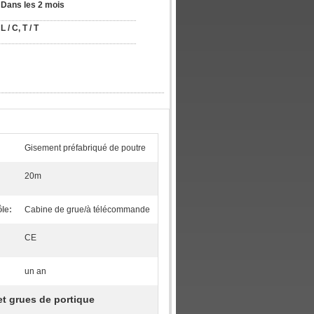
Dans les 2 mois
L / C, T / T
Gisement préfabriqué de poutre
20m
le:
Cabine de grue/à télécommande
CE
un an
et grues de portique