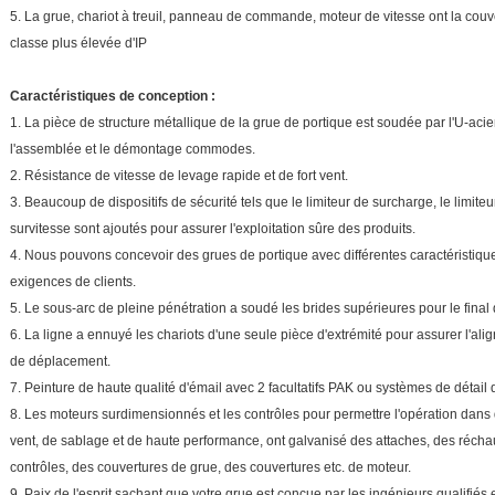
5. La grue, chariot à treuil, panneau de commande, moteur de vitesse ont la couve
classe plus élevée d'IP
Caractéristiques de conception :
1.
La pièce de structure métallique de la grue de portique est soudée par l'U-acier
l'assemblée et le démontage commodes.
2.
Résistance de vitesse de levage rapide et de fort vent.
3.
Beaucoup de dispositifs de sécurité tels que le limiteur de surcharge, le limiteu
survitesse sont ajoutés pour assurer l'exploitation sûre des produits.
4.
Nous pouvons concevoir des grues de portique avec différentes caractéristiqu
exigences de clients.
5.
Le sous-arc de pleine pénétration a soudé les brides supérieures pour le final d
6.
La ligne a ennuyé les chariots d'une seule pièce d'extrémité pour assurer l'ali
de déplacement.
7.
Peinture de haute qualité d'émail avec 2 facultatifs PAK ou systèmes de détail d
8.
Les moteurs surdimensionnés et les contrôles pour permettre l'opération dans d
vent, de sablage et de haute performance, ont galvanisé des attaches, des récha
contrôles, des couvertures de grue, des couvertures etc. de moteur.
9.
Paix de l'esprit sachant que votre grue est conçue par les ingénieurs qualifiés 