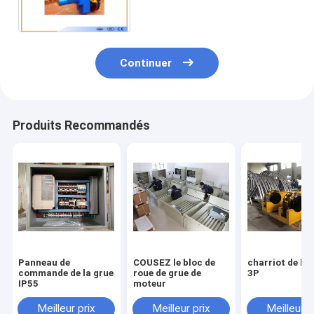
Continuer
Produits Recommandés
Panneau de
COUSEZ le bloc de
charriot de la 
commande de la grue
roue de grue de
3P
IP55
moteur
Meilleur prix
Meilleur prix
Meilleur p