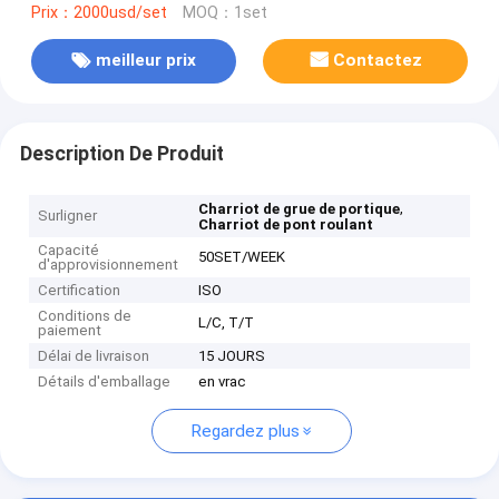
Prix：2000usd/set
MOQ：1set
meilleur prix
Contactez
Description De Produit
,
Charriot de grue de portique
Surligner
Charriot de pont roulant
Capacité
50SET/WEEK
d'approvisionnement
Certification
ISO
Conditions de
L/C, T/T
paiement
Délai de livraison
15 JOURS
Détails d'emballage
en vrac
Regardez plus