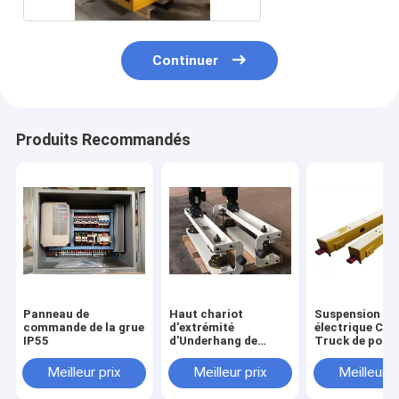
Continuer
Produits Recommandés
Panneau de
Haut chariot
Suspension aé
commande de la grue
d'extrémité
électrique Cra
IP55
d'Underhang de
Truck de poutr
conception de mode
Crane End Car
de devoir de travail
Bridge Single
Meilleur prix
Meilleur prix
Meilleur p
avec LOGO Printing
adapté aux besoins