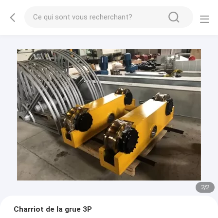
2
/
2
Charriot de la grue 3P