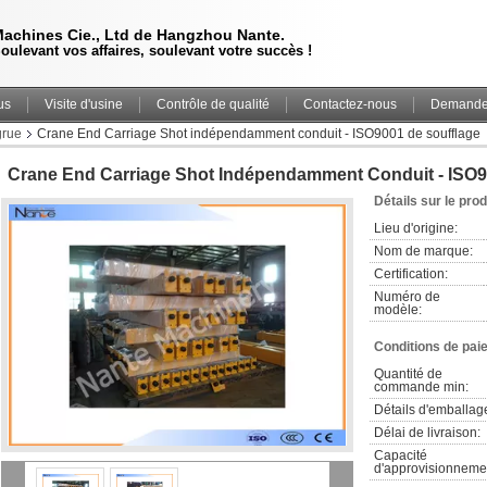
achines Cie., Ltd de Hangzhou Nante.
oulevant vos affaires, soulevant votre succès !
us
Visite d'usine
Contrôle de qualité
Contactez-nous
Demande 
grue
Crane End Carriage Shot indépendamment conduit - ISO9001 de soufflage
Crane End Carriage Shot Indépendamment Conduit - ISO9
Détails sur le prod
Lieu d'origine:
Nom de marque:
Certification:
Numéro de 
modèle:
Conditions de pai
Quantité de 
commande min:
Détails d'emballag
Délai de livraison:
Capacité 
d'approvisionneme