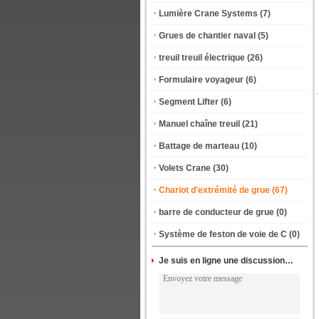
Lumière Crane Systems
(7)
Grues de chantier naval
(5)
treuil treuil électrique
(26)
Formulaire voyageur
(6)
Segment Lifter
(6)
Manuel chaîne treuil
(21)
Battage de marteau
(10)
Volets Crane
(30)
Chariot d'extrémité de grue
(67)
barre de conducteur de grue
(0)
Système de feston de voie de C
(0)
Je suis en ligne une discussion en ligne