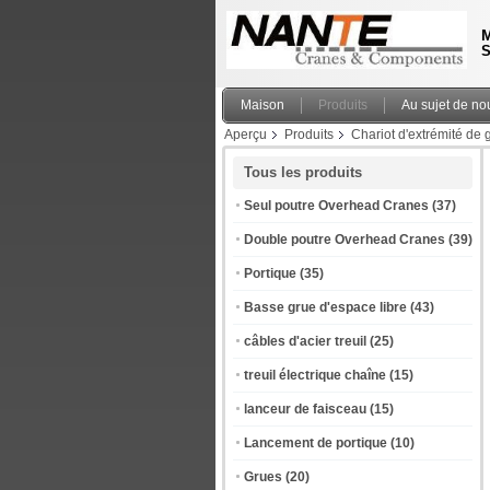
M
S
Maison
Produits
Au sujet de no
Aperçu
Produits
Chariot d'extrémité de 
Tous les produits
Seul poutre Overhead Cranes
(37)
Double poutre Overhead Cranes
(39)
Portique
(35)
Basse grue d'espace libre
(43)
câbles d'acier treuil
(25)
treuil électrique chaîne
(15)
lanceur de faisceau
(15)
Lancement de portique
(10)
Grues
(20)