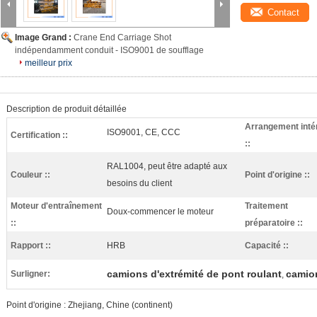
Contact
Image Grand :
Crane End Carriage Shot
indépendamment conduit - ISO9001 de soufflage
meilleur prix
Description de produit détaillée
Arrangement inté
ISO9001, CE, CCC
Certification ::
::
RAL1004, peut être adapté aux
Couleur ::
Point d'origine ::
besoins du client
Moteur d'entraînement
Traitement
Doux-commencer le moteur
::
préparatoire ::
Rapport ::
HRB
Capacité ::
camions d'extrémité de pont roulant
camion
Surligner:
,
Point d'origine : Zhejiang, Chine (continent)