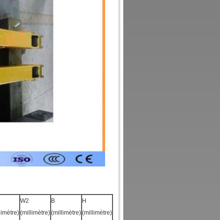
W2
B
H
limètre)
(millimètre)
(millimètre)
(millimètre)