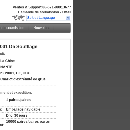
Ventes & Support
86-571-88913677
Demande de soumission
-
Email
Select Language
de soumission
Nouvelles
001 De Soufflage
uit:
La Chine
NANTE
ISO9001, CE, CCC
Chariot d'extrémité de grue
ement et expédition:
1 paires/paires
e:
Emballage navigable
D'ici 30 jours
10000 paires/paires par an
nt: