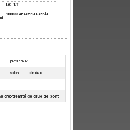
L/C, T/T
100000 ensembles/année
nt:
profil creux
selon le besoin du client
s d'extrémité de grue de pont