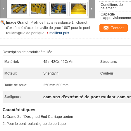
Conditions de 
paiement:
Capacité 
d'approvisionneme
Image Grand :
Profil de haute résistance 1 | chariot
d'extrémité d'axe de cavité de grue 100T pour le pont
Contact
roulant/grue de portique
meilleur prix
Description de produit détaillée
Matériel:
45#, 42Cr, 42CrMn
Structure:
Moteur:
Shengyin
Couleur:
Taille de roue:
250mm-600mm
camions d'extrémité de pont roulant
camion
Surligner:
,
Caractéristiques
1.
Crane Self Designed End Carriage aérien
2. Pour le pont roulant, grue de portique