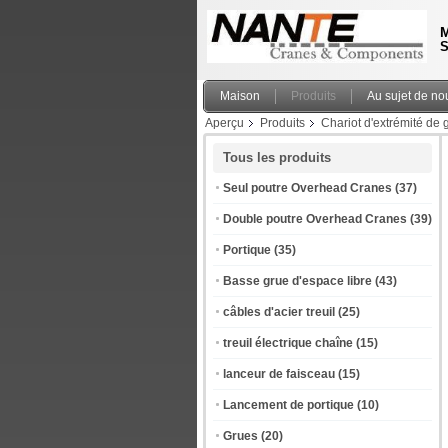
M
S
Maison
Produits
Au sujet de no
Aperçu
Produits
Chariot d'extrémité de 
Tous les produits
Seul poutre Overhead Cranes
(37)
Double poutre Overhead Cranes
(39)
Portique
(35)
Basse grue d'espace libre
(43)
câbles d'acier treuil
(25)
treuil électrique chaîne
(15)
lanceur de faisceau
(15)
Lancement de portique
(10)
Grues
(20)