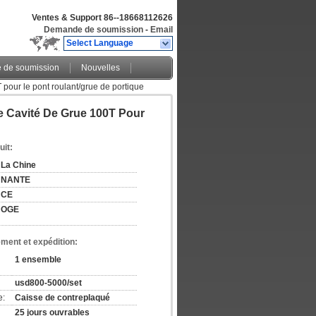
Ventes & Support
86--18668112626
Demande de soumission
-
Email
Select Language
de soumission
Nouvelles
T pour le pont roulant/grue de portique
De Cavité De Grue 100T Pour
uit:
La Chine
NANTE
CE
OGE
ement et expédition:
1 ensemble
usd800-5000/set
e:
Caisse de contreplaqué
25 jours ouvrables