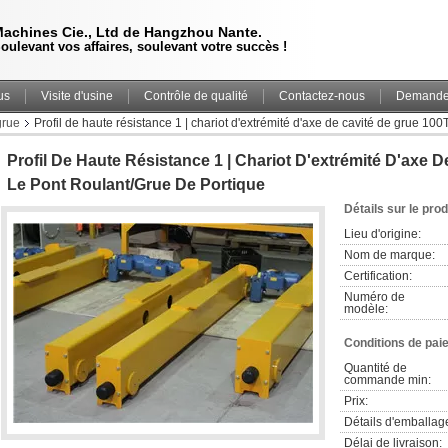
achines Cie., Ltd de Hangzhou Nante.
oulevant vos affaires, soulevant votre succès !
us
Visite d'usine
Contrôle de qualité
Contactez-nous
Demande 
grue
Profil de haute résistance 1 | chariot d'extrémité d'axe de cavité de grue 100
Profil De Haute Résistance 1 | Chariot D'extrémité D'axe 
Le Pont Roulant/grue De Portique
Détails sur le prod
Lieu d'origine:
Nom de marque:
Certification:
Numéro de 
modèle:
Conditions de pai
Quantité de 
commande min:
Prix:
Détails d'emballag
Délai de livraison: