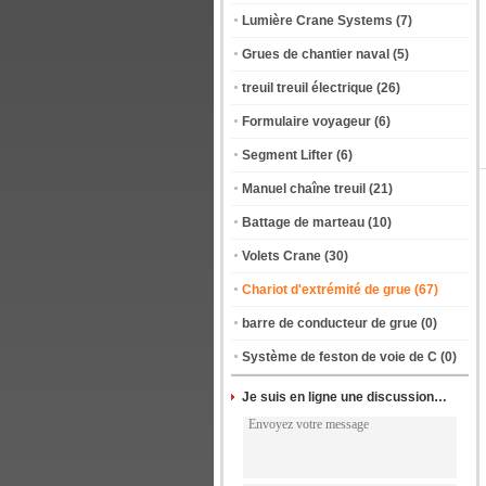
Lumière Crane Systems
(7)
Grues de chantier naval
(5)
treuil treuil électrique
(26)
Formulaire voyageur
(6)
Segment Lifter
(6)
Manuel chaîne treuil
(21)
Battage de marteau
(10)
Volets Crane
(30)
Chariot d'extrémité de grue
(67)
barre de conducteur de grue
(0)
Système de feston de voie de C
(0)
Je suis en ligne une discussion en ligne