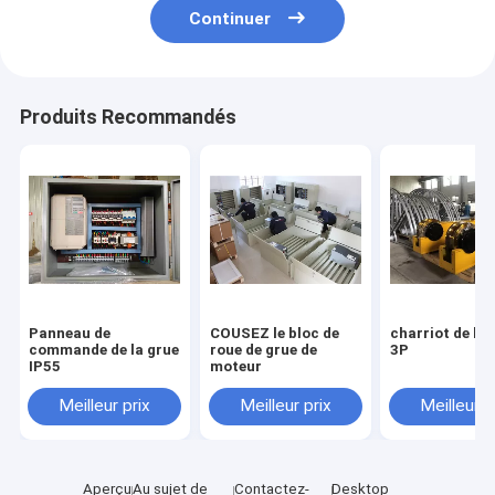
Continuer
Produits Recommandés
Panneau de
COUSEZ le bloc de
charriot de la 
commande de la grue
roue de grue de
3P
IP55
moteur
Meilleur prix
Meilleur prix
Meilleur p
Aperçu
Au sujet de
Contactez-
Desktop