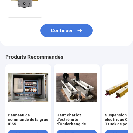
125mm avec le moteur à
engrenages 5 tonnes 10 tonnes
Continuer
Produits Recommandés
Panneau de
Haut chariot
Suspension aé
commande de la grue
d'extrémité
électrique Cra
IP55
d'Underhang de
Truck de poutr
conception de mode
Crane End Car
de devoir de travail
Bridge Single