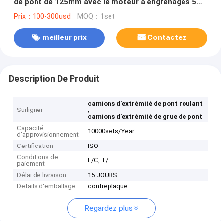
de pont de 125mm avec le moteur à engrenages 5
tonnes 10 tonnes
Prix：100-300usd
MOQ：1set
meilleur prix
Contactez
Description De Produit
camions d'extrémité de pont roulant
Surligner
,
camions d'extrémité de grue de pont
Capacité
10000sets/Year
d'approvisionnement
Certification
ISO
Conditions de
L/C, T/T
paiement
Délai de livraison
15 JOURS
Détails d'emballage
contreplaqué
Regardez plus