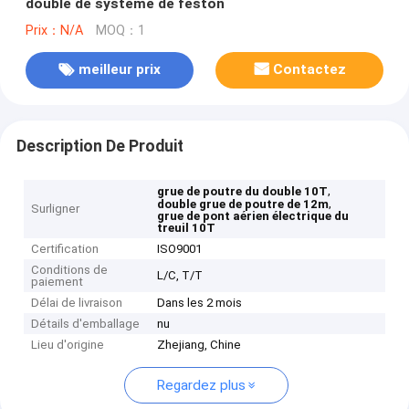
double de système de feston
Prix：N/A
MOQ：1
meilleur prix
Contactez
Description De Produit
,
grue de poutre du double 10T
,
double grue de poutre de 12m
Surligner
grue de pont aérien électrique du
treuil 10T
Certification
ISO9001
Conditions de
L/C, T/T
paiement
Délai de livraison
Dans les 2 mois
Détails d'emballage
nu
Lieu d'origine
Zhejiang, Chine
Regardez plus