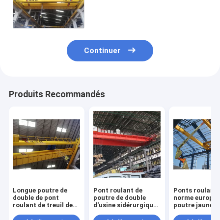
système de feston
Continuer
Produits Recommandés
Longue poutre de
Pont roulant de
Ponts roulants
double de pont
poutre de double
norme europée
roulant de treuil de
d'usine sidérurgique
poutre jaune d
voyage
commandé en la
double pour de
cabine de grue pour
automobiles