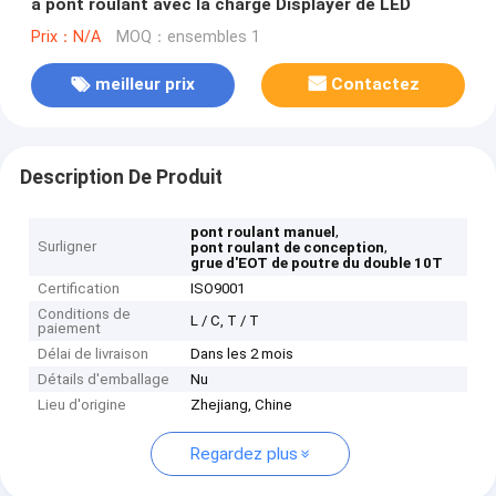
à pont roulant avec la charge Displayer de LED
Prix：N/A
MOQ：ensembles 1
meilleur prix
Contactez
Description De Produit
,
pont roulant manuel
Surligner
,
pont roulant de conception
grue d'EOT de poutre du double 10T
Certification
ISO9001
Conditions de
L / C, T / T
paiement
Délai de livraison
Dans les 2 mois
Détails d'emballage
Nu
Lieu d'origine
Zhejiang, Chine
Regardez plus