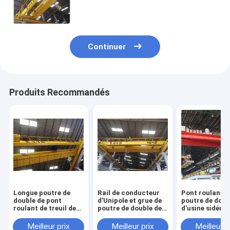
Continuer
Produits Recommandés
Longue poutre de
Rail de conducteur
Pont roulant d
double de pont
d'Unipole et grue de
poutre de doub
roulant de treuil de
poutre de double de
d'usine sidéru
voyage
système de feston
commandé en 
cabine de grue
Meilleur prix
Meilleur prix
Meilleur p